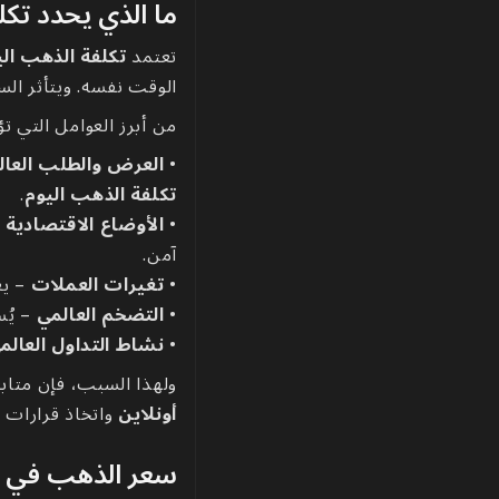
ما الذي يحدد تكل
تعتمد
تكلفة الذهب الي
الوقت نفسه. ويتأثر ال
من أبرز العوامل التي ت
•
العرض والطلب العال
تكلفة الذهب اليوم
.
•
الأوضاع الاقتصادية ا
آمن.
•
تغيرات العملات
– يع
•
التضخم العالمي
– يُس
•
نشاط التداول العالم
ولهذا السبب، فإن متاب
أونلاين
واتخاذ قرارات 
سعر الذهب في ال