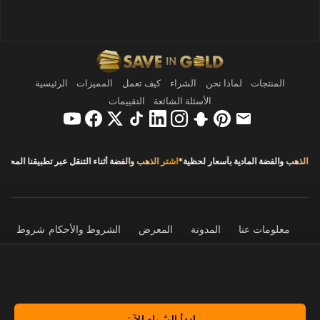
المنتجات
لماذا نحن
الشراء
كيف تعمل
المميزات
الرئيسية
الأسئلة الشائعة
التقييمات
شراء الذهب والفضة المادية بأسعار لحظية
*
اشترِ الذهب والفضة أثناء التنقل عبر تطبيقنا ال
معلومات عنا
المدونة
المعرض
الشروط والأحكام
شروط
الاستخدام
سياسة الخصوصية
برنامج الإحالة
حذف الحساب
© 2026 Save in Gold - FZCO. تم تصميم وتطوير هذا الموقع بكل فخر
من قبل قسم تكنولوجيا المعلومات في Save in Gold.