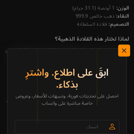
الوزن:
1 أونصة (31.1 جرام)
النقاء:
ذهب خالص 999.9
التصميم:
قلادة السلطانة
لماذا تختار هذه القلادة الذهبية؟
خيار ذو قيمة: مثالي للمشترين الباحثين عن التوازن بين
القيمة والكمية
تنويع المحفظة: عزّز محفظتك من الذهب بأصل
ابقَ على اطلاع. واشترِ
ملموس عالي النقاء
بذكاء.
تسعير تنافسي في السوق: استمتع بتسعير عادل
متوافق مع الاتجاهات الحالية للسوق.
احصل على تحديثات فورية، وتنبيهات للأسعار، وعروض
صنعة موثوقة: مصنّعة وفق معايير جودة صارمة لضمان
خاصة مباشرة على واتساب
الأصالة والنقاء.
قيمة طويلة الأمد: أصل قوي يحتفظ بقيمته ويوفر راحة
البال